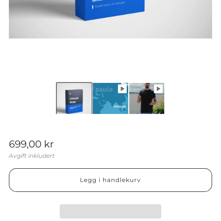
Vanlig
699,00 kr
pris
Avgift inkludert
Legg i handlekurv