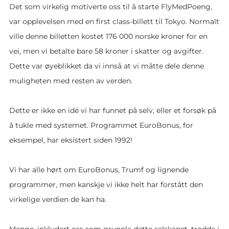
Det som virkelig motiverte oss til å starte FlyMedPoeng,
var opplevelsen med en first class-billett til Tokyo. Normalt
ville denne billetten kostet 176 000 norske kroner for en
vei, men vi betalte bare 58 kroner i skatter og avgifter.
Dette var øyeblikket da vi innså at vi måtte dele denne
muligheten med resten av verden.
Dette er ikke en idé vi har funnet på selv, eller et forsøk på
å tukle med systemet. Programmet EuroBonus, for
eksempel, har eksistert siden 1992!
Vi har alle hørt om EuroBonus, Trumf og lignende
programmer, men kanskje vi ikke helt har forstått den
virkelige verdien de kan ha.
Mange, inkludert oss som grunnla dette selskapet, trodde i