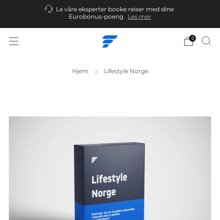
La våre eksperter booke reiser med dine
Eurobonus-poeng.
Les mer
0
Hjem
Lifestyle Norge